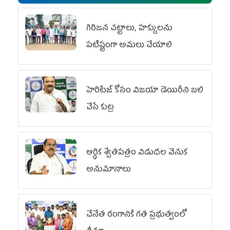
గిరిజన చట్టాలు, హక్కులను
పటిష్టంగా అమలు చేయాలి
హెరిటేజ్ కోసం విజయా డెయిరీని బలి
చేసే కుట్ర‌
ఆర్థిక శ్వేతపత్రం విడుదల వెనుక
అనుమానాలు
చేనేత రంగానికి గత ప్రభుత్వంలో