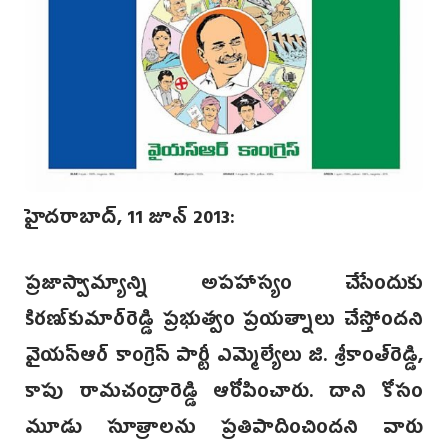
హైదరాబాద్, 11 జూన్‌ 2013:
ప్రజాస్వామ్యాన్ని అపహాస్యం చేసేందుకు
కిరణ్‌కుమార్‌రెడ్డి ప్రభుత్వం ప్రయత్నాలు చేస్తోందని
వైయస్‌ఆర్‌ కాంగ్రెస్‌ పార్టీ ఎమ్మెల్యేలు జి. శ్రీకాంత్‌రెడ్డి,
కాపు రామచంద్రారెడ్డి ఆరోపించారు. దాని కోసం
మూడు సూత్రాలను ప్రతిపాదించిందని వారు