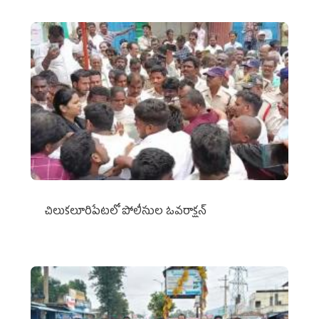
చిలుక‌లూరిపేట‌లో పోలీసుల ఓవ‌రాక్ష‌న్‌