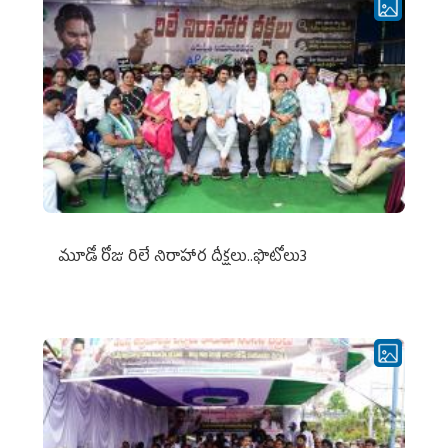
మూడో రోజు రిలే నిరాహార దీక్షలు..ఫొటోలు3