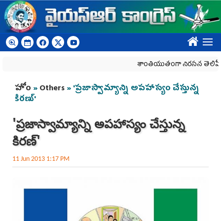
Skip to main content
????
శాంతియుతంగా నిరసన తెలిపే హక్కును
You are here
హోం
»
Others
» 'ప్రజాస్వామ్యాన్ని అపహాస్యం చే‌స్తున్న
కిరణ్'
'ప్రజాస్వామ్యాన్ని అపహాస్యం చే‌స్తున్న
కిరణ్'
11 Jun 2013 1:17 PM