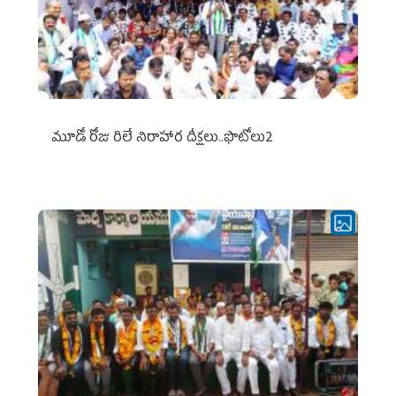
మూడో రోజు రిలే నిరాహార దీక్షలు..ఫొటోలు2