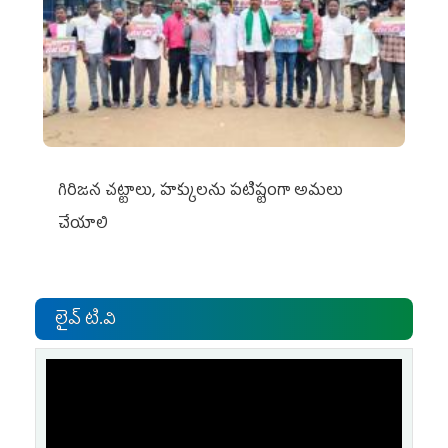
గిరిజన చట్టాలు, హక్కులను పటిష్టంగా అమలు
చేయాలి
లైవ్ టి.వి