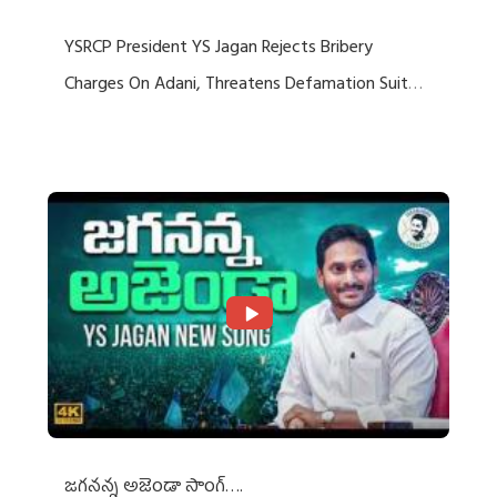
YSRCP President YS Jagan Rejects Bribery
Charges On Adani, Threatens Defamation Suit
Against Media Groups
జగనన్న అజెండా సాంగ్….