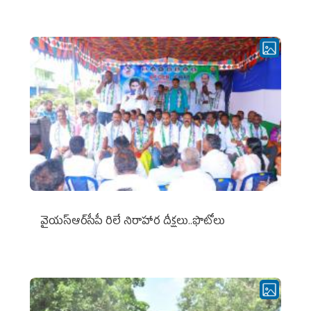
వైయ‌స్ఆర్‌సీపీ రిలే నిరాహార దీక్షలు..ఫొటోలు