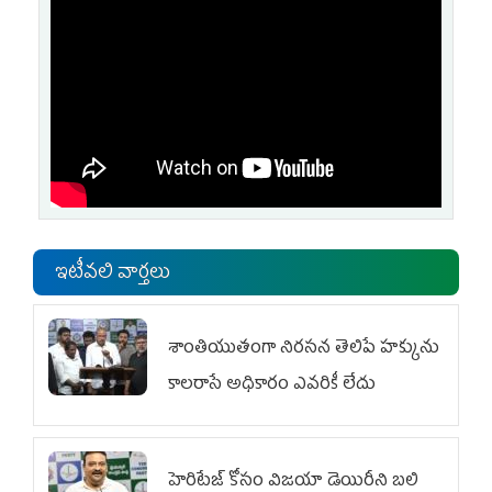
ఇటీవలి వార్తలు
శాంతియుతంగా నిరసన తెలిపే హక్కును
కాలరాసే అధికారం ఎవరికీ లేదు
హెరిటేజ్ కోసం విజయా డెయిరీని బలి