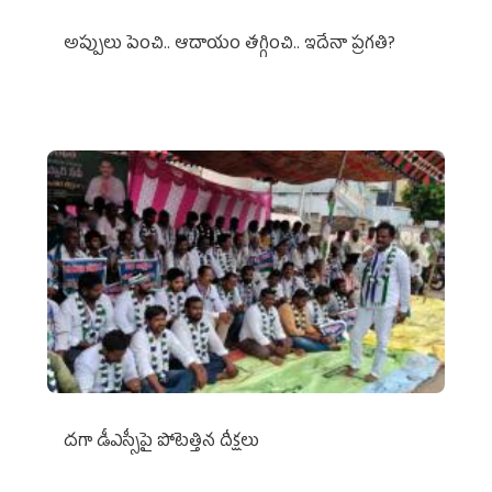
అప్పులు పెంచి.. ఆదాయం తగ్గించి.. ఇదేనా ప్రగతి?
దగా డీఎస్సీపై పోటెత్తిన దీక్షలు