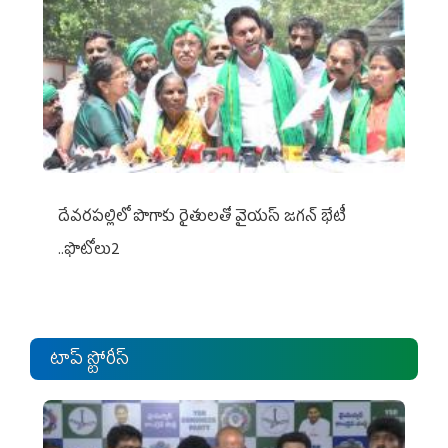
దేవరపల్లిలో పొగాకు రైతులతో వైయస్ జగన్ భేటీ
..ఫొటోలు2
టాప్ స్టోరీస్