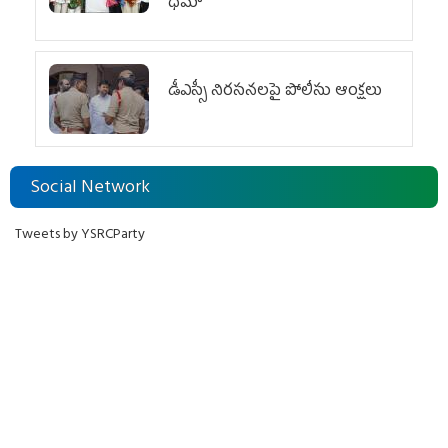
ధీమా
డీఎస్సీ నిరసనలపై పోలీసు ఆంక్షలు
Social Network
Tweets by YSRCParty