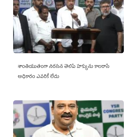
శాంతియుతంగా నిరసన తెలిపే హక్కును కాలరాసే
అధికారం ఎవరికీ లేదు