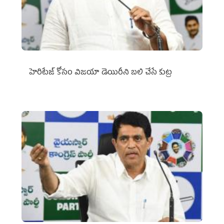
హెరిటేజ్ కోసం విజయా డెయిరీని బలి చేసే కుట్ర‌