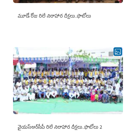
మూడో రోజు రిలే నిరాహార దీక్షలు..ఫొటోలు
వైయ‌స్ఆర్‌సీపీ రిలే నిరాహార దీక్షలు..ఫొటోలు 2