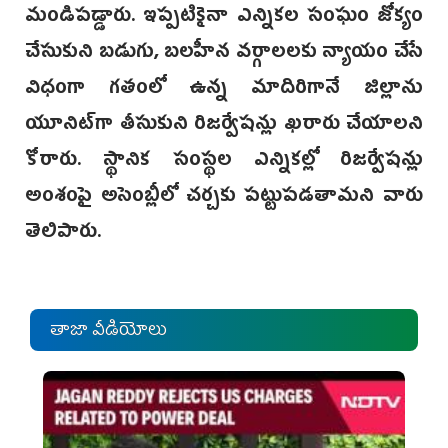
మండిపడ్డారు. ఇప్పటికైనా ఎన్నికల సంఘం జోక్యం
చేసుకుని బడుగు, బలహీన వర్గాలలకు న్యాయం చేసే
విధంగా గతంలో ఉన్న మాదిరిగానే జిల్లాను
యూనిట్‌గా తీసుకుని రిజర్వేషన్లు ఖరారు చేయాలని
కోరారు. స్థానిక సంస్థల ఎన్నికల్లో రిజర్వేషన్లు
అంశంపై అసెంబ్లీలో చర్చకు పట్టుపడతామని వారు
తెలిపారు.
తాజా వీడియోలు