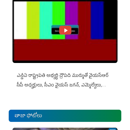
ఎన్డీఏ రాష్ట్ర‌ప‌తి అభ్య‌ర్థి ద్రౌప‌ది ముర్ముతో వైయ‌స్ఆర్
సీపీ అధ్య‌క్షులు, సీఎం వైయ‌స్ జ‌గ‌న్, ఎమ్మెల్యేలు,
ఎంపీల స‌మావేశం
తాజా ఫోటోలు