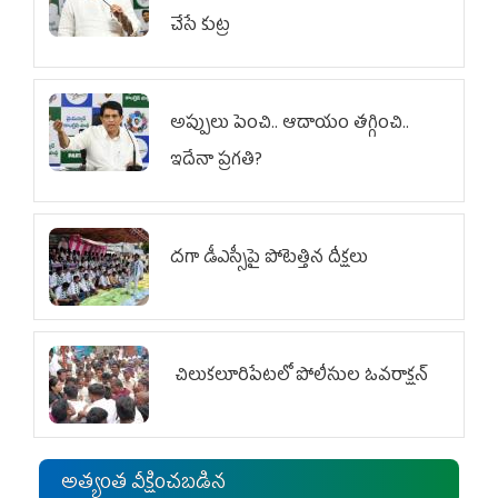
చేసే కుట్ర‌
అప్పులు పెంచి.. ఆదాయం తగ్గించి..
ఇదేనా ప్రగతి?
దగా డీఎస్సీపై పోటెత్తిన దీక్షలు
చిలుక‌లూరిపేట‌లో పోలీసుల ఓవ‌రాక్ష‌న్‌
అత్యంత వీక్షించబడిన