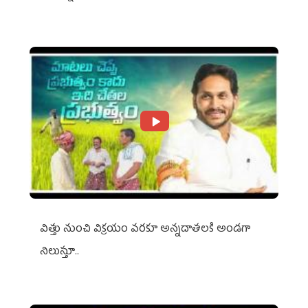
విత్తు నుంచి విక్రయం వరకూ అన్నదాతలకి అండగా
నిలుస్తూ..