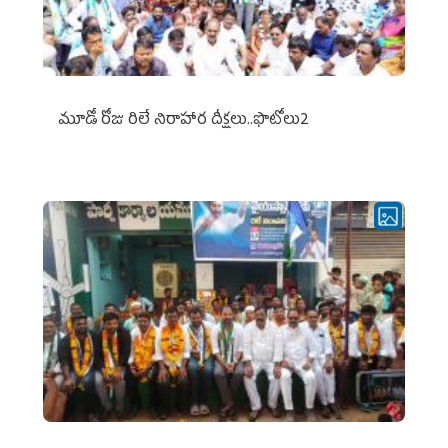
మూడో రోజు రిలే నిరాహార దీక్షలు..ఫొటోలు2