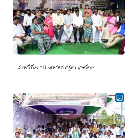
మూడో రోజు రిలే నిరాహార దీక్షలు..ఫొటోలు3