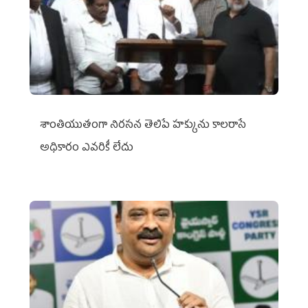
శాంతియుతంగా నిరసన తెలిపే హక్కును కాలరాసే
అధికారం ఎవరికీ లేదు