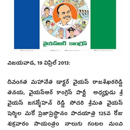
విజయవాడ, 19 ఏప్రిల్ 2013:
దివంగత మహానేత డాక్టర్ వైయస్ రాజశేఖరరెడ్డి
తనయ, వైయస్ఆర్ కాంగ్రెస్ పార్టీ అధ్యక్షుడు శ్రీ
వైయస్ జగన్మోహన్‌ రెడ్డి సోదరి శ్రీమతి వైయస్
షర్మిల మరో ప్రజాప్రస్థానం పాదయాత్ర 125వ రోజు
శుక్రవారం సాయంత్రం నాలుగు గంటల నుంచి