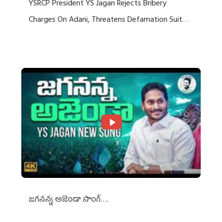
YSRCP President YS Jagan Rejects Bribery
Charges On Adani, Threatens Defamation Suit
Against Media Groups
జగనన్న అజెండా సాంగ్….