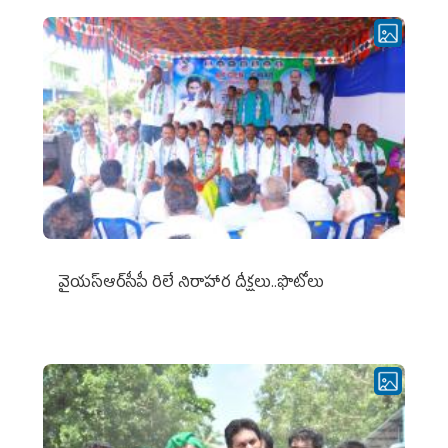
వైయ‌స్ఆర్‌సీపీ రిలే నిరాహార దీక్షలు..ఫొటోలు