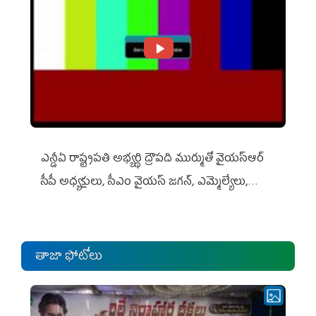
ఎన్డీఏ రాష్ట్ర‌ప‌తి అభ్య‌ర్థి ద్రౌప‌ది ముర్ముతో వైయ‌స్ఆర్
సీపీ అధ్య‌క్షులు, సీఎం వైయ‌స్ జ‌గ‌న్, ఎమ్మెల్యేలు,
ఎంపీల స‌మావేశం
తాజా ఫోటోలు