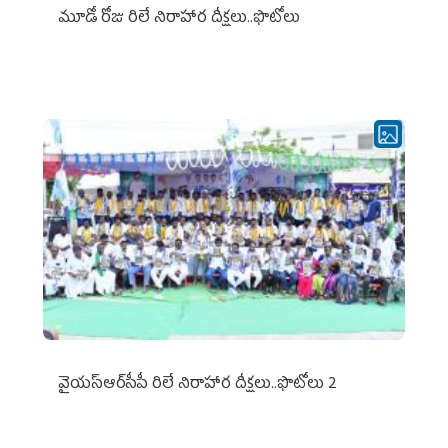
మూడో రోజు రిలే నిరాహార దీక్షలు..ఫొటోలు
వైయ‌స్ఆర్‌సీపీ రిలే నిరాహార దీక్షలు..ఫొటోలు 2