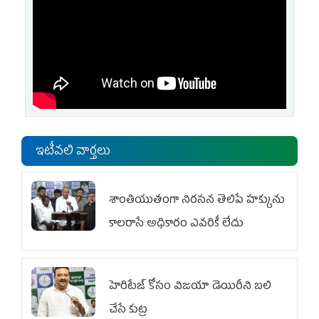
ఇటీవలి వార్తలు
శాంతియుతంగా నిరసన తెలిపే హక్కును
కాలరాసే అధికారం ఎవరికీ లేదు
హెరిటేజ్ కోసం విజయా డెయిరీని బలి
చేసే కుట్ర‌