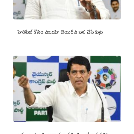
హెరిటేజ్ కోసం విజయా డెయిరీని బలి చేసే కుట్ర‌