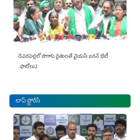
దేవరపల్లిలో పొగాకు రైతులతో వైయస్ జగన్ భేటీ
..ఫొటోలు2
టాప్ స్టోరీస్