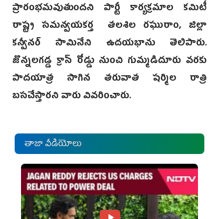
ప్రారంభమవుతుందని పార్టీ కార్యక్రమాల కమిటీ
రాష్ట్ర సమన్వయకర్త తలశిల రఘురాం, జిల్లా
కన్వీనర్ సామినేని ఉదయభాను తెలిపారు.
జొన్నలగడ్డ క్రాస్‌ రోడ్డు నుంచి గుమ్మడిదూరు వరకు
పాదయాత్ర సాగిన తరువాత షర్మిల రాత్రి
బసచేస్తారని వారు వివరించారు.
తాజా వీడియోలు