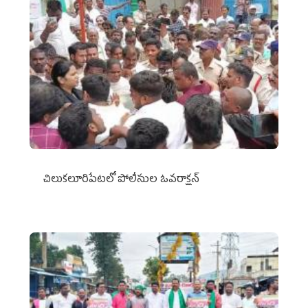
చిలుక‌లూరిపేట‌లో పోలీసుల ఓవ‌రాక్ష‌న్‌