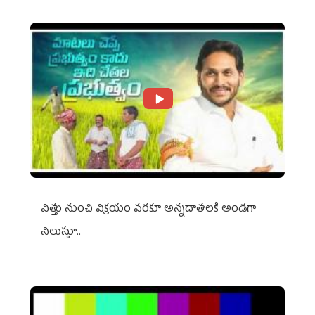
విత్తు నుంచి విక్రయం వరకూ అన్నదాతలకి అండగా
నిలుస్తూ..