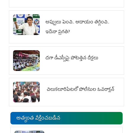
అప్పులు పెంచి.. ఆదాయం తగ్గించి..
ఇదేనా ప్రగతి?
దగా డీఎస్సీపై పోటెత్తిన దీక్షలు
చిలుక‌లూరిపేట‌లో పోలీసుల ఓవ‌రాక్ష‌న్‌
అత్యంత వీక్షించబడిన