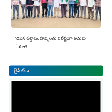
గిరిజన చట్టాలు, హక్కులను పటిష్టంగా అమలు
చేయాలి
లైవ్ టి.వి