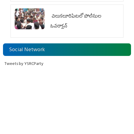
చిలుక‌లూరిపేట‌లో పోలీసుల
ఓవ‌రాక్ష‌న్‌
Social Network
Tweets by YSRCParty