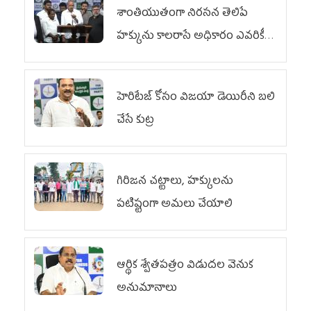
శాంతియుతంగా నిరసన తెలిపే
హక్కును కాలరాసే అధికారం ఎవరికీ
లేదు
హెరిటేజ్ కోసం విజయా డెయిరీని బలి
చేసే కుట్ర‌
గిరిజన చట్టాలు, హక్కులను
పటిష్టంగా అమలు చేయాలి
ఆర్థిక శ్వేతపత్రం విడుదల వెనుక
అనుమానాలు