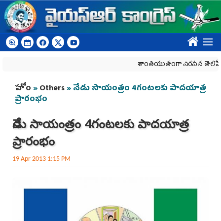
Skip to main content
????
శాంతియుతంగా నిరసన తెలిపే హక్కును
You are here
హోం
»
Others
» నేడు సాయంత్రం 4గంటలకు పాదయాత్ర
ప్రారంభం
నేడు సాయంత్రం 4గంటలకు పాదయాత్ర
ప్రారంభం
19 Apr 2013 1:15 PM