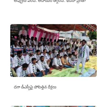
అప్పులు పెంచి.. ఆదాయం తగ్గించి.. ఇదేనా ప్రగతి?
దగా డీఎస్సీపై పోటెత్తిన దీక్షలు