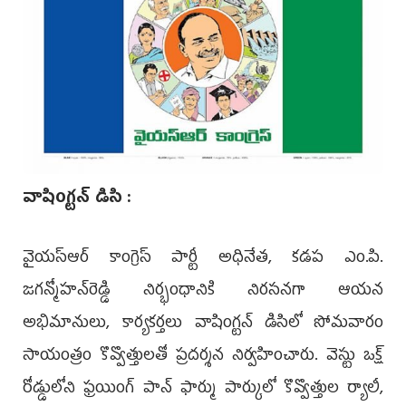
వాషింగ్టన్ డిసి‌ :
వైయస్‌ఆర్ కాంగ్రె‌స్ పార్టీ అ‌ధినేత, కడప ఎం.పి.
జగన్మోహన్‌రెడ్డి నిర్భంధానికి నిరసనగా ఆయన
అభిమానులు, కార్యకర్తలు వాషింగ్టన్ డిసిలో సోమవారం
సాయంత్ర‌ం కొవ్వొత్తులతో ప్రదర్శన నిర్వహించారు. వెస్టు ఒక్ష్
రోడ్డులోని ఫ్రయింగ్‌ పాన్ ఫా‌ర్ము పార్కులో కొవ్వొత్తుల ర్యాలీ,