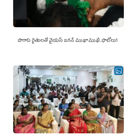
పొగాకు రైతుల‌తో వైయ‌స్ జ‌గ‌న్ ముఖాముఖి..ఫొటోలు1