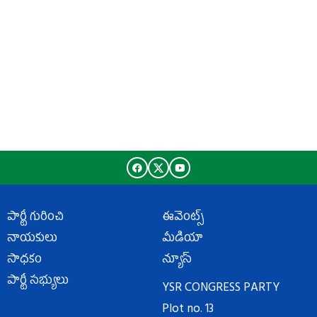
పార్టీ గురించి
ఈవెంట్స్
నాయకులు
మీడియా
సాధకం
న్యూస్
పార్టీ సభ్యులు
YSR CONGRESS PARTY
Plot no. 13