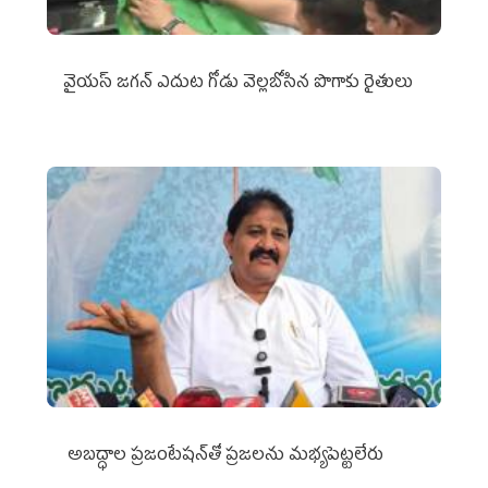
వైయ‌స్‌ జగన్ ఎదుట గోడు వెల్లబోసిన పొగాకు రైతులు
అబద్ధాల ప్రజంటేషన్‌తో ప్రజలను మభ్యపెట్టలేరు