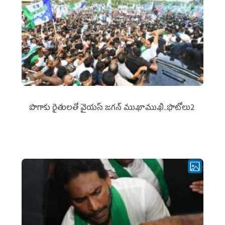
పొగాకు రైతుల‌తో వైయ‌స్ జ‌గ‌న్ ముఖాముఖి..ఫొటోలు2