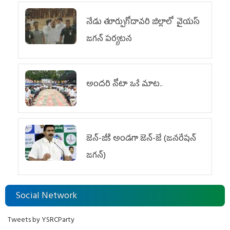
నేడు తూర్పుగోదావరి జిల్లాలో వైయస్‌
జగన్‌ పర్యటన
అందరి నోటా ఒకే మాట..
జెన్‌-జీకి అండగా జెన్‌-జే (జనరేషన్
జగన్)
Social Network
Tweets by YSRCParty