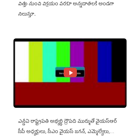
విత్తు నుంచి విక్రయం వరకూ అన్నదాతలకి అండగా
నిలుస్తూ..
ఎన్డీఏ రాష్ట్ర‌ప‌తి అభ్య‌ర్థి ద్రౌప‌ది ముర్ముతో వైయ‌స్ఆర్
సీపీ అధ్య‌క్షులు, సీఎం వైయ‌స్ జ‌గ‌న్, ఎమ్మెల్యేలు,