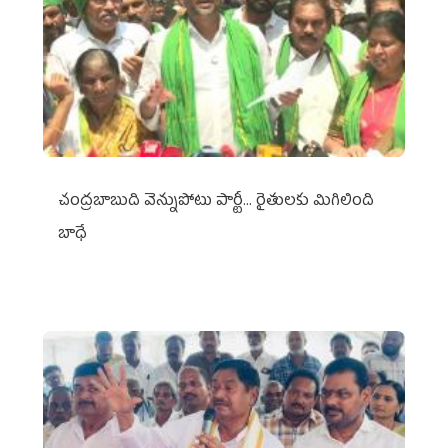
చంద్రబాబుది వెన్నుపోటు పార్టీ... రైతులకు మిగిలింది
బాధే