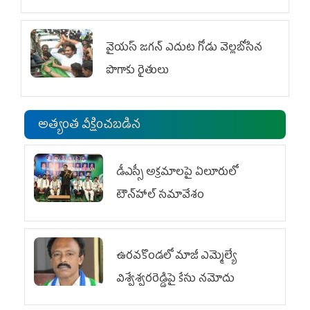
వైయ‌స్‌ జగన్ ఎదుట గోడు వెల్లబోసిన
పొగాకు రైతులు
అత్యంత వీక్షించబడిన
డీఎస్సీ అక్రమాలపై ఏలూరులో
టౌన్‌హాల్ సమావేశం
ఉరవకొండలో మాజీ ఎమ్మెల్యే
విశ్వేశ్వరరెడ్డిపై కేసు న‌మోదు