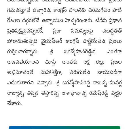
జరుగు‌తున్నదని రమేష్‌రెడ్డి ఆరోపించారు. దీనిని ప్రజలు
గమనిస్తూనే ఉన్నారని, కాంగ్రెస్ పాలనకు చరమగీతం పాడే
రోజులు దగ్గరలోనే ఉన్నాయని హెచ్చరించారు. ‌టిడిపి ప్రధాన
ప్రతిపక్షమైనప్పటికీ, ప్రజా సమస్యలపై నిబద్ధతతో
పోరాడుతున్నది వైయస్‌ఆర్ కాంగ్రెస్‌ పార్టీయే‌నని ప్రజలు
గుర్తించారన్నారు. శ్రీ జగన్మోహన్‌రెడ్డిని ఎంతగా
అణచివేయాలని చూస్తే అంతకు లక్ష రెట్లు ప్రజల
అభిమానంతో మహాశక్తిగా, తిరుగులేని నాయకుడిగా
ఎదుగుతారని చెప్పారు. శ్రీ జగన్మోహన్‌రెడ్డి రాజన్న సువర్ణ
రాజ్యాన్ని తప్పక తెస్తారన్న ఆశాభావాన్ని రమేష్‌రెడ్డి వ్యక్తం
చేశారు.