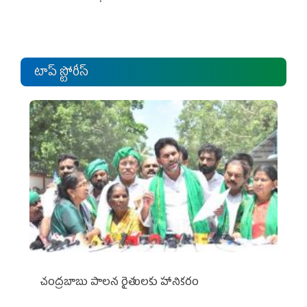
టాప్ స్టోరీస్
చంద్రబాబు పాలన రైతులకు హానికరం