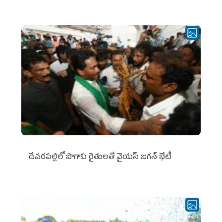
దేవరపల్లిలో పొగాకు రైతులతో వైయస్ జగన్ భేటీ