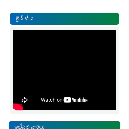
లైవ్ టి.వి
ఇటీవలి వార్తలు