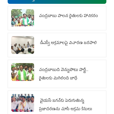
చంద్రబాబు పాలన రైతులకు హానికరం
డీఎస్సీ అక్రమాలపై విచారణ జరపాలి
చంద్రబాబుది వెన్నుపోటు పార్టీ...
రైతులకు మిగిలింది బాధే
వైయ‌స్ జగన్‌కు పెరుగుతున్న
ప్రజాదరణను చూసి అక్రమ కేసులు