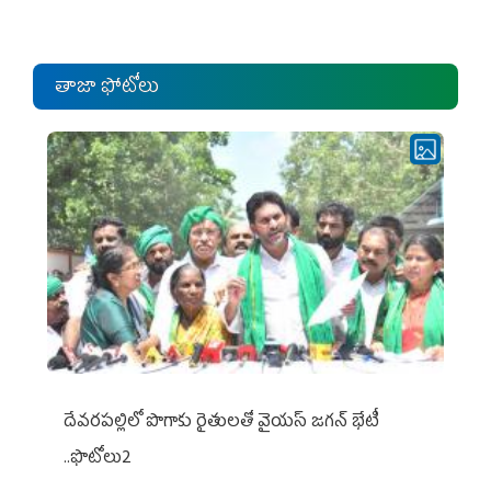
ఎంపీల స‌మావేశం
తాజా ఫోటోలు
దేవరపల్లిలో పొగాకు రైతులతో వైయస్ జగన్ భేటీ
..ఫొటోలు2