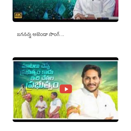
జగనన్న అజెండా సాంగ్….