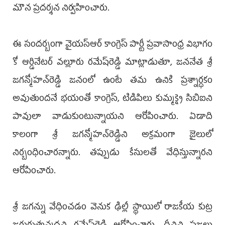
మౌన ప్రదర్శన నిర్వహించారు.
‌ఈ సందర్బంగా వైయస్‌ఆర్ కాంగ్రె‌స్ పార్టీ ‌ప్రవాసాంధ్ర విభాగం
కో ఆర్డినేటర్ వల్లూరు రమేష్‌రెడ్డి మాట్లాడుతూ, జననేత శ్రీ
జగన్మోహన్‌రెడ్డి జనంలో ఉంటే తమ ఉనికి ప్రశ్నార్ధకం
అవుతుందనే భయంతో కాంగ్రెస్, ‌టిడిపిలు కుమ్మక్కై సిబిఐని
పావులా వాడుకుంటున్నాయని ఆరోపించారు. ఏడాది
కాలంగా శ్రీ జగన్మోహన్‌రెడ్డిని అక్రమంగా జైలులో
నిర్బంధించారన్నారు. తప్పుడు కేసులతో వేధిస్తున్నారని
ఆరోపించారు.
శ్రీ జగన్ను వేధించడం వెనుక ఢిల్లీ స్థాయిలో రాజకీయ కుట్ర