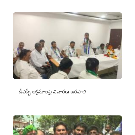
డీఎస్సీ అక్రమాలపై విచారణ జరపాలి