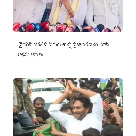
వైయ‌స్ జగన్‌కు పెరుగుతున్న ప్రజాదరణను చూసి
అక్రమ కేసులు