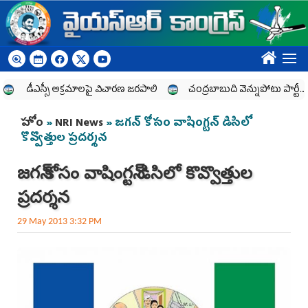
Skip to main content
????
డీఎస్సీ అక్రమాలపై విచారణ జరపాలి
చంద్రబాబుది వెన్నుపోటు పార్టీ... రైతులక
You are here
హోం
»
NRI News
» జగన్‌ కోసం వాషింగ్టన్‌ డిసిలో
కొవ్వొత్తుల ప్రదర్శన
జగన్‌ కోసం వాషింగ్టన్‌ డిసిలో కొవ్వొత్తుల
ప్రదర్శన
29 May 2013 3:32 PM